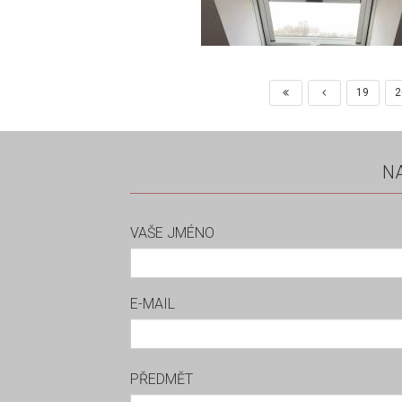
19
2
N
VAŠE JMÉNO
E-MAIL
PŘEDMĚT